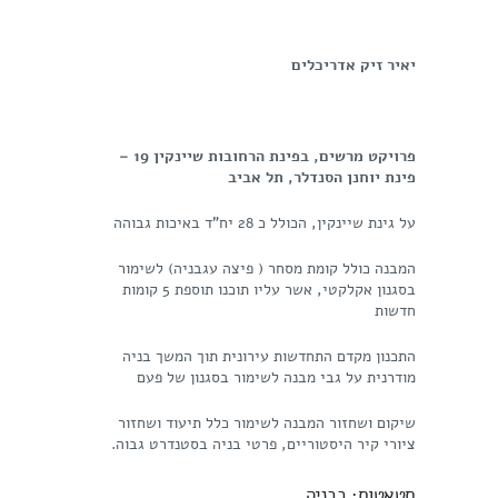
יאיר זיק אדריכלים
פרויקט מרשים, בפינת הרחובות שיינקין 19 –
פינת יוחנן הסנדלר, תל אביב
על גינת שיינקין, הכולל כ 28 יח"ד באיכות גבוהה
המבנה כולל קומת מסחר ( פיצה עגבניה) לשימור
בסגנון אקלקטי, אשר עליו תוכנו תוספת 5 קומות
חדשות
התכנון מקדם התחדשות עירונית תוך המשך בניה
מודרנית על גבי מבנה לשימור בסגנון של פעם
שיקום ושחזור המבנה לשימור כלל תיעוד ושחזור
ציורי קיר היסטוריים, פרטי בניה בסטנדרט גבוה.
סטאטוס: בבניה